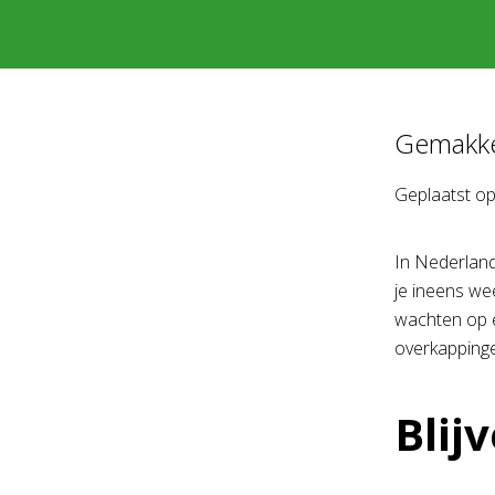
Gemakkel
Geplaatst o
In Nederland
je ineens wee
wachten op e
overkappinge
Blij