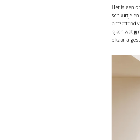
Het is een o
schuurtje en
ontzettend 
kijken wat ji
elkaar afges